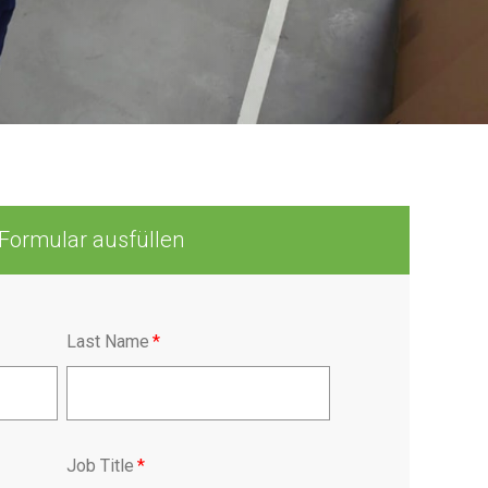
Formular ausfüllen
Last Name
*
Job Title
*