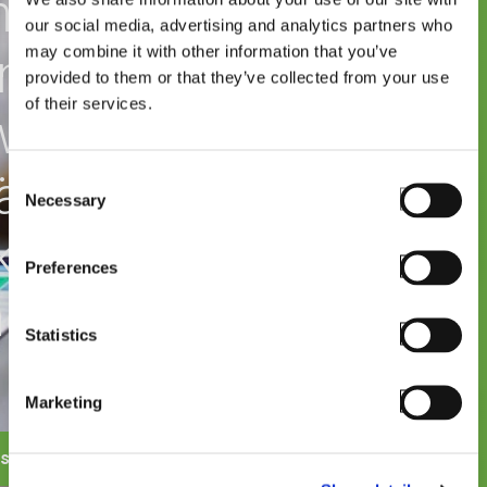
nalemulationslösung
our social media, advertising and analytics partners who
may combine it with other information that you’ve
m Markt die
provided to them or that they’ve collected from your use
of their services.
indigkeit,
ässigkeit und
Consent
Necessary
Selection
tivität Ihres
Preferences
nehmens steigern
Statistics
Marketing
esten