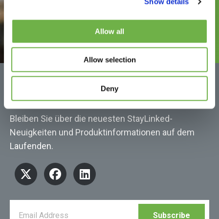
Show details
Allow all
Allow selection
Möchten Sie mehr erfahren?
Deny
Bleiben Sie über die neuesten StayLinked-
Neuigkeiten und Produktinformationen auf dem
Laufenden.