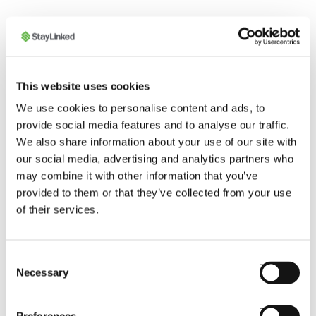
Holen Sie mehr aus Ihrem
industriellen Browser „
This website uses cookies
We use cookies to personalise content and ads, to
“ heraus
provide social media features and to analyse our traffic.
We also share information about your use of our site with
StayLinked SmartBrowser bietet einen
our social media, advertising and analytics partners who
unmittelbaren Mehrwert für Ihre industriellen
may combine it with other information that you’ve
Abläufe und liefert konkrete Vorteile, die sich direkt
provided to them or that they’ve collected from your use
of their services.
auf Ihre betriebliche Produktivität auswirken.
Entdecken Sie, wie SmartBrowser die Konfiguration
vereinfacht, die Benutzerakzeptanz beschleunigt,
Consent
Ihre Hardware-Investitionen maximiert und eine
Necessary
Selection
nahtlose Migration von älteren Browsern
gewährleistet.