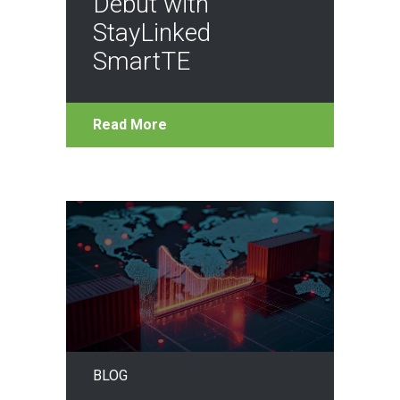
Debut with
StayLinked
SmartTE
Read More
BLOG