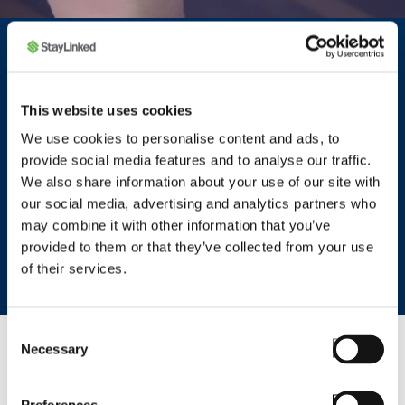
Sehen Sie sich die Zebra
WS50-Demo in Aktion an
This website uses cookies
Mit der Einführung des WS50 beweist Zebra einmal
We use cookies to personalise content and ads, to
provide social media features and to analyse our traffic.
mehr, warum es im Bereich der robusten Wearable-
We also share information about your use of our site with
Technologie führend ist – das WS50 ist wirklich
our social media, advertising and analytics partners who
eine Klasse für sich, und StayLinked freut sich,
may combine it with other information that you’ve
dieses innovative Gerät zu unterstützen.
provided to them or that they’ve collected from your use
of their services.
Consent
Necessary
Selection