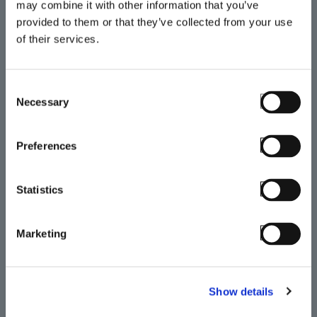
may combine it with other information that you’ve
causa silenciosa de improductividad
provided to them or that they’ve collected from your use
móvil porque los usuarios no las
of their services.
reportan. Con SmartTE, las
interrupciones desaparecen para
Consent
siempre.
Necessary
Selection
Preferences
Statistics
Marketing
Administración de terminales
Organice sus terminales por rangos
Show details
de direcciones IP. Programe el