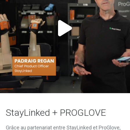
StayLinked + PROGLOVE
Grâce au partenariat entre StayLinked et ProGlove,