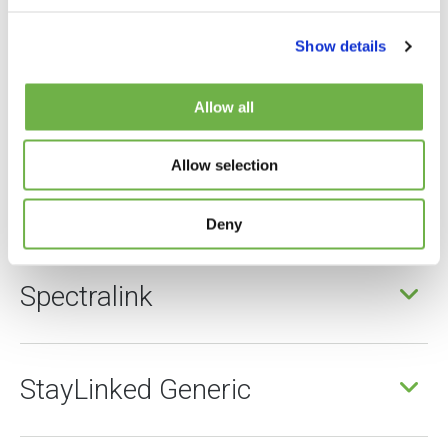
Rufus
Show details
Seuic
Allow all
Allow selection
SmarTerminal
Deny
Spectralink
StayLinked Generic