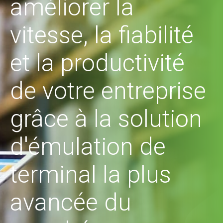
améliorer la
vitesse, la fiabilité
et la productivité
de votre entreprise
grâce à la solution
d'émulation de
terminal la plus
avancée du