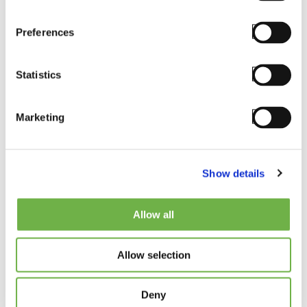
StayLinked
SmartTE
Preferences
Statistics
Read More
Marketing
Show details
Allow all
Allow selection
BLOG
StayLinked and
Deny