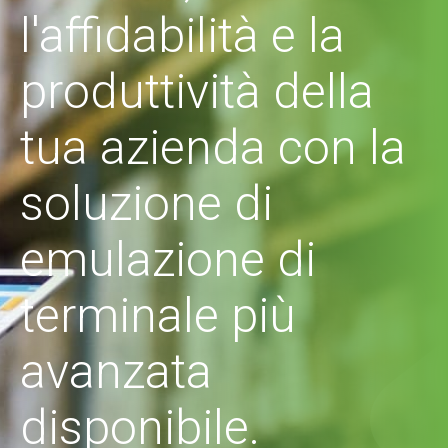
l'affidabilità e la
produttività della
tua azienda con la
soluzione di
emulazione di
terminale più
avanzata
disponibile.