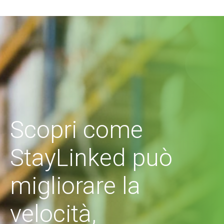
Scopri come
StayLinked può
migliorare la
velocità,