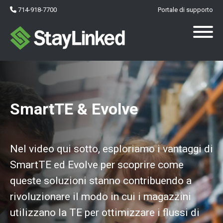
714-918-7700
Portale di supporto
SmartTE & Evolve
Nel video qui sotto, esploriamo i vantaggi di
SmartTE ed Evolve per scoprire come
queste soluzioni stanno contribuendo a
rivoluzionare il modo in cui i magazzini
utilizzano la TE per ottimizzare i flussi di