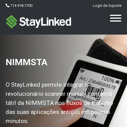
714-918-7700
Login de Suporte
NIMMSTA
O StayLinked permite integrar o
revolucionário scanner manual com ecrã
tátil da NIMMSTA nos fluxos de trabalho
das suas aplicações antigas em poucos
minutos.