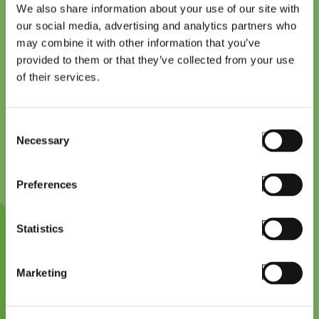
We also share information about your use of our site with
our social media, advertising and analytics partners who
may combine it with other information that you’ve
provided to them or that they’ve collected from your use
of their services.
Consent
Estamos entusiasmados por trabalhar com
Necessary
Selection
a StayLinked para ajudar os clientes a
ampliar e melhorar os seus fluxos de
Preferences
trabalho existentes. Esta aliança com a
StayLinked permite aos nossos clientes
Statistics
utilizar os mais recentes dispositivos
NIMMSTA e alargar as capacidades das
Marketing
suas aplicações telnet a novos dispositivos
sem a complexidade habitual da integração.