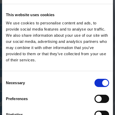
This website uses cookies
We use cookies to personalise content and ads, to
provide social media features and to analyse our traffic.
We also share information about your use of our site with
our social media, advertising and analytics partners who
may combine it with other information that you’ve
Sem necessidade de
provided to them or that they’ve collected from your use
codificação ou script!
of their services.
O StayLinked permite-lhe tirar partido
Consent
de dispositivos de ponta, tais como
Necessary
Selection
automação, periféricos IIoT e robôs
móveis autónomos (AMRs), para
Preferences
aumentar a produtividade e otimizar
os fluxos de trabalho. Deixe-nos
Statistics