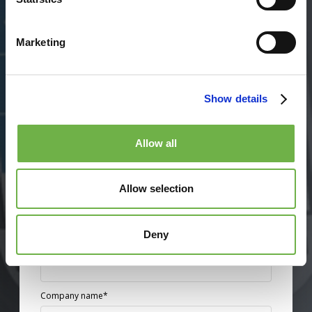
mostrar-lhe como!
Marketing
SAIBA MAIS SOBRE COMO A STAYLINKED
PODE AJUDAR A AMPLIAR OS SEUS FLUXOS
Show details
DE TRABALHO TELNET.
Email*
Allow all
First Name*
Allow selection
Deny
Last Name*
Company name*