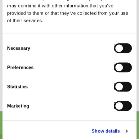
may combine it with other information that you’ve
Will TESS be supported for
provided to them or that they’ve collected from your use
of their services.
custom installations?
Consent
Necessary
Selection
Will the product work on
devices other than those
Preferences
manufactured by Zebra?
Statistics
Marketing
Show details