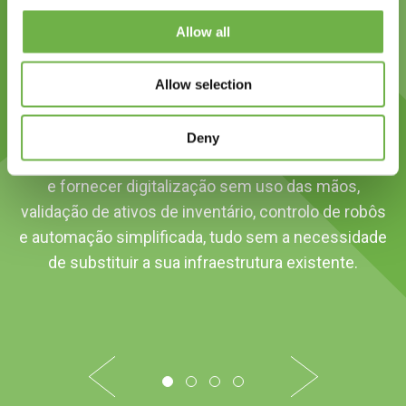
Parceria para ajudá-lo a
Allow all
obter mais do seu sistema
existente
Allow selection
A StayLinked trabalha em conjunto com os
Deny
principais parceiros de tecnologia AIDC para ir além
e fornecer digitalização sem uso das mãos,
validação de ativos de inventário, controlo de robôs
e automação simplificada, tudo sem a necessidade
de substituir a sua infraestrutura existente.
1
2
3
4