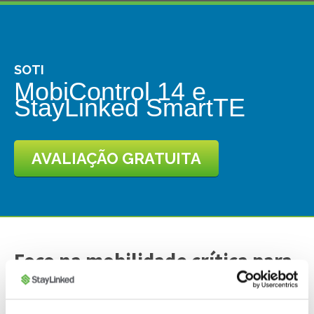
SOTI
MobiControl 14 e
StayLinked SmartTE
AVALIAÇÃO GRATUITA
Foco na mobilidade crítica para
os negócios