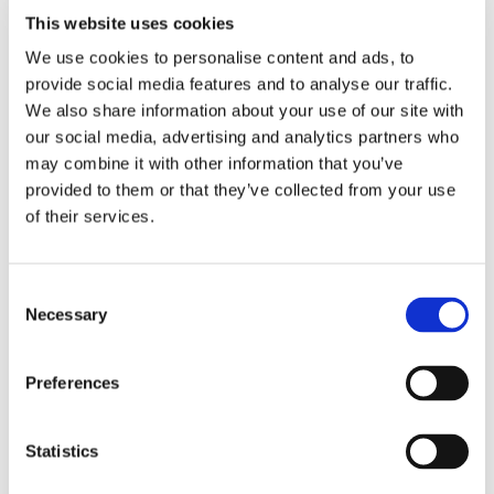
Algumas soluções empresariais são
This website uses cookies
essenciais para a missão; quando falham,
We use cookies to personalise content and ads, to
provide social media features and to analyse our traffic.
podem paralisar a empresa. Outras
We also share information about your use of our site with
soluções podem ser classificadas como
our social media, advertising and analytics partners who
críticas para os negócios; a sua ausência
may combine it with other information that you’ve
provided to them or that they’ve collected from your use
pode afetar significativamente o
of their services.
desempenho da empresa e a sua
capacidade de executar o seu negócio
Consent
principal.
Necessary
Selection
Diferencie a experiência do
Preferences
cliente
Statistics
Uma empresa não pode ter sucesso sem