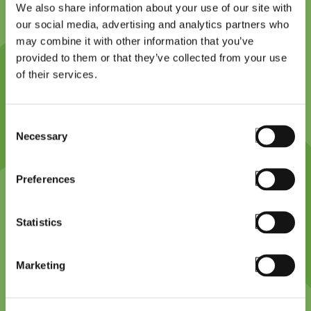
We also share information about your use of our site with
our social media, advertising and analytics partners who
may combine it with other information that you’ve
provided to them or that they’ve collected from your use
Platform design philosophy,
of their services.
cutting-edge
Consent
Necessary
Technology and innovation (feature videos if
Selection
available). Proven technology partner. Offers great
support and guidance. Previous successes and
Preferences
platform credibility. StayLinked expertise and
integrity.
Statistics
Marketing
1
2
3
4