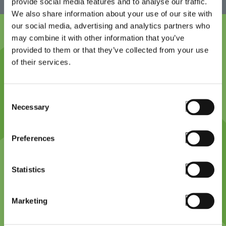
provide social media features and to analyse our traffic.
We also share information about your use of our site with
our social media, advertising and analytics partners who
may combine it with other information that you’ve
provided to them or that they’ve collected from your use
of their services.
Platform design philosophy,
cutting-edge
Consent
Necessary
Selection
Technology and innovation (feature videos if
available). Proven technology partner. Offers great
Preferences
support and guidance. Previous successes and
platform credibility. StayLinked expertise and
Statistics
integrity.
Marketing