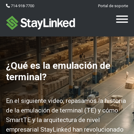
714-918-7700
Portal de soporte
¿Qué es la emulación de
terminal?
En el siguiente vídeo, repasamos la historia
de la emulación de terminal (TE) y cómo
SmartTE y la arquitectura de nivel
empresarial StayLinked han revolucionado