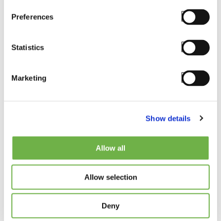
SmartTE
Preferences
Read More
Statistics
Marketing
Show details
Allow all
Allow selection
BLOG
StayLinked and
Deny
Datalogic