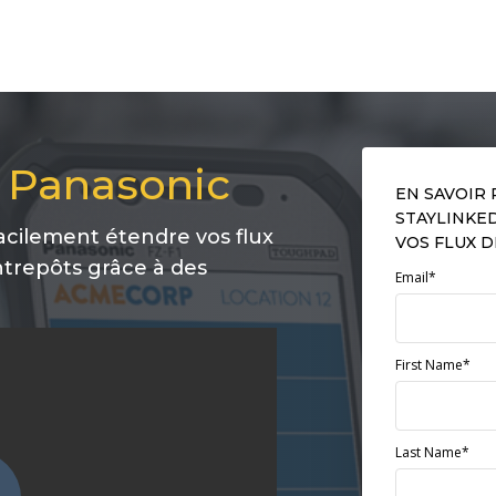
T Panasonic
EN SAVOIR 
STAYLINKE
acilement étendre vos flux
VOS FLUX D
ntrepôts grâce à des
Email*
First Name*
Last Name*