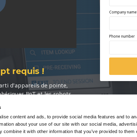
Company name
Phone number
pt requis !
rti d'appareils de pointe,
phériques IIoT et les robots
ugmenter la productivité et
s
. Laissez-nous vous montrer
ise content and ads, to provide social media features and to an
rmation about your use of our site with our social media, advertis
 combine it with other information that you’ve provided to them o