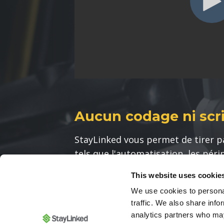
Aucun codage ni scri
StayLinked vous permet de tirer pa
tels que l'automatisation, les péri
mobiles autonomes (AMR), afin d'a
This website uses cookie
de rationaliser les flux de travail
We use cookies to personal
comment !
traffic. We also share info
analytics partners who may