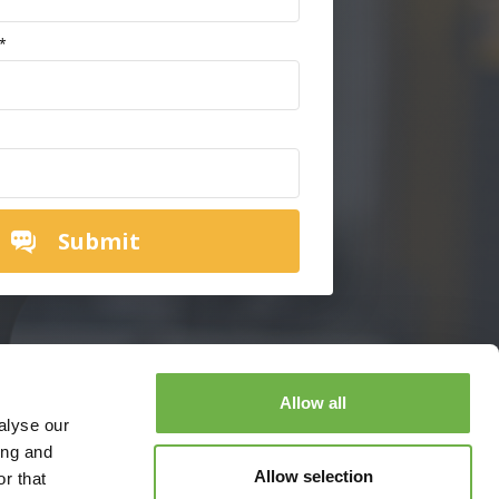
*
Allow all
alyse our
ing and
Allow selection
r that