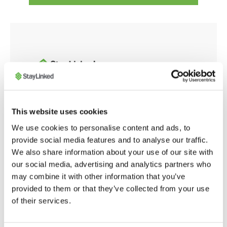
This website uses cookies
Que vous intégriez des applications Web modernes
ou personnalisiez le comportement du navigateur
We use cookies to personalise content and ads, to
pour les opérations d'entrepôt, la base de
provide social media features and to analyse our traffic.
connaissances SmartBrowser offre des outils et
We also share information about your use of our site with
des conseils pour garantir des performances
our social media, advertising and analytics partners who
fluides, sécurisées et optimisées dans toute votre
may combine it with other information that you’ve
entreprise.
provided to them or that they’ve collected from your use
of their services.
Launch SmartBrowser Knowledge Base