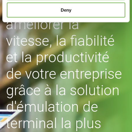
StayLinked peut
Deny
améliorer la
vitesse, la fiabilité
et la productivité
de votre entreprise
grâce à la solution
d'émulation de
terminal la plus