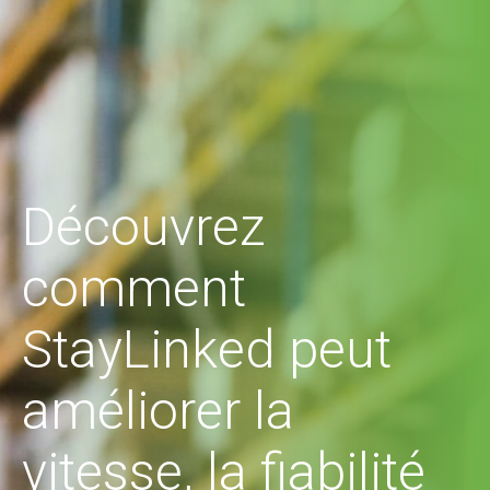
Découvrez
comment
StayLinked peut
améliorer la
vitesse, la fiabilité