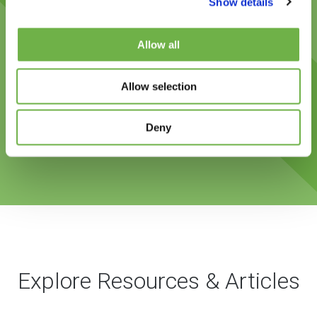
Show details
Andreas Funkenhauser
Allow all
CEO, NIMMSTA
Allow selection
Deny
Explore Resources & Articles