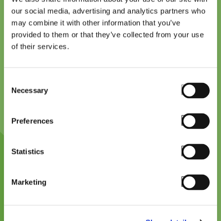
our social media, advertising and analytics partners who
may combine it with other information that you’ve
provided to them or that they’ve collected from your use
of their services.
Consent
Necessary
Selection
Nous sommes ravis de collaborer avec
StayLinked afin d'aider nos clients à étendre
Preferences
et améliorer leurs flux de travail existants.
Cette alliance avec StayLinked permet à
nos clients d'utiliser les derniers appareils
Statistics
NIMMSTA et d'étendre les capacités de
leurs applications Telnet à de nouveaux
Marketing
appareils sans la complexité habituelle liée
à l'intégration.