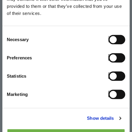
As interrupções de sessão são uma
provided to them or that they’ve collected from your use
causa silenciosa de improdutividade
of their services.
móvel, pois os utilizadores não as
relatam. Com o SmartTE, as
Consent
interrupções desaparecem para
Necessary
Selection
sempre.
Preferences
Statistics
Marketing
Gestão de terminais
Show details
Organize os seus terminais por
intervalos de endereços IP. Programe