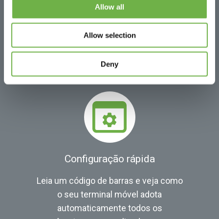
Allow all
o acesso automático com
credenciais por local ou atribua
Allow selection
facilmente identificadores de
terminal.
Deny
Configuração rápida
Leia um código de barras e veja como
o seu terminal móvel adota
automaticamente todos os