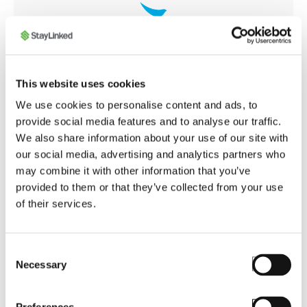
HARDWARE PARTNER
This website uses cookies
Pássaro azul
We use cookies to personalise content and ads, to
provide social media features and to analyse our traffic.
A Bluebird é uma empresa inovadora e
We also share information about your use of our site with
fabricante global de computadores portáteis
our social media, advertising and analytics partners who
industriais, tablets e dispositivos de
may combine it with other information that you’ve
pagamento móvel, com mais de 3.000 clientes
provided to them or that they’ve collected from your use
em mais de 120 países. Desde pagamentos
of their services.
móveis seguros até automação da força de
trabalho e envolvimento do cliente, o amplo
portfólio de produtos da Bluebird abrange
Consent
todos os mercados, conectando pessoas às
Necessary
Selection
informações onde quer que elas precisem. A
Bluebird dá-lhe acesso a informações em
tempo real sobre as remessas e o