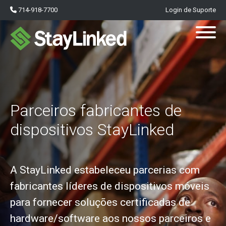
714-918-7700
Login de Suporte
Parceiros fabricantes de
dispositivos StayLinked
A StayLinked estabeleceu parcerias com
fabricantes líderes de dispositivos móveis
para fornecer soluções certificadas de
hardware/software aos nossos parceiros e