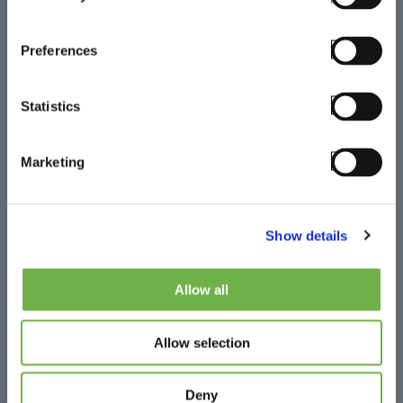
causa silenziosa di improduttività
mobile perché gli utenti non le
Preferences
segnalano. Con SmartTE le
interruzioni scompaiono per sempre.
Statistics
Marketing
Show details
Gestione sessione
Allow all
Organizza i tuoi dispositivi per
Allow selection
intervalli di indirizzi IP. Automatizza
l'inserimento delle credenziali SSH
per sito o assegna facilmente
Deny