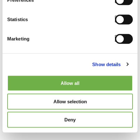
Preferences
Learn More
Statistics
Marketing
Show details
Einfache Bereitstellung
Allow all
SmartTE erleichtert die Bereitstellung und Verwaltung
Allow selection
Ihrer Systemaktualisierungen, da Änderungen automatisch
in Echtzeit auf allen Geräten bereitgestellt werden.
Deny
Learn More