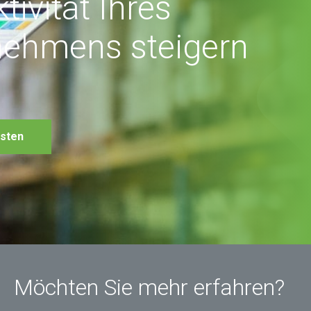
tivität Ihres
nehmens steigern
esten
Möchten Sie mehr erfahren?