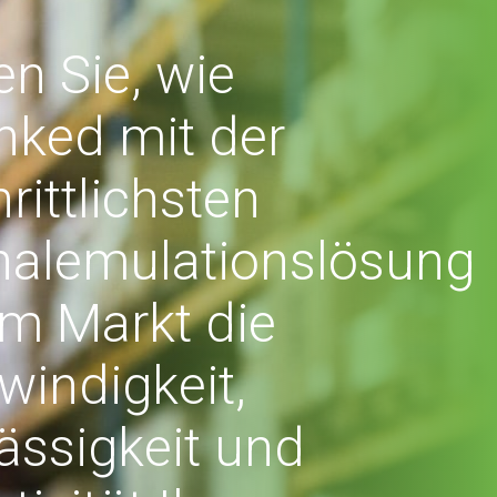
en Sie, wie
nked mit der
hrittlichsten
nalemulationslösung
m Markt die
indigkeit,
ässigkeit und