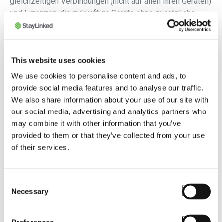
gleichzeitigen Verbindungen (nicht auf allen Ihren Geräten)
und Lizenzen, die zukünftige Geräte ohne zusätzliche
Gebühren unterstützen.
Learn More
This website uses cookies
We use cookies to personalise content and ads, to
provide social media features and to analyse our traffic.
We also share information about your use of our site with
our social media, advertising and analytics partners who
may combine it with other information that you’ve
provided to them or that they’ve collected from your use
of their services.
Reibungslose 5G-Konnektivität
Consent
Vermeiden Sie Unterbrechungen der
Necessary
Selection
Endbenutzerproduktivität mit SmartTE, der einzigen 5G-
Lösung für reibungsloses Roaming zwischen Netzwerken.