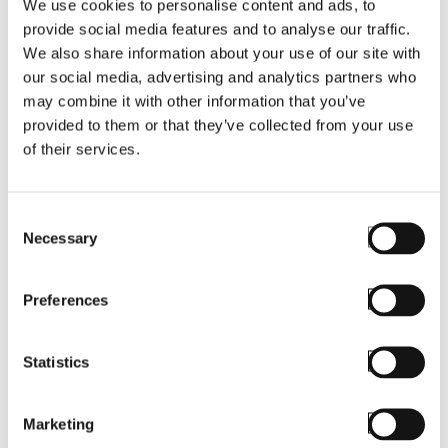
We use cookies to personalise content and ads, to
Afecta el estado de ánimo
provide social media features and to analyse our traffic.
We also share information about your use of our site with
Las desconexiones constantes pueden afectar el
our social media, advertising and analytics partners who
estado de ánimo de los trabajadores. El trabajador
may combine it with other information that you’ve
no solo se siente impedido a realizar un buen
provided to them or that they’ve collected from your use
trabajo, sino que además puede ver afectado sus
of their services.
ingresos si no cumple con sus metas de
productividad.
Consent
Necessary
Selection
Preferences
Statistics
Marketing